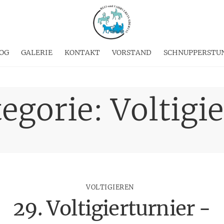
OG
GALERIE
KONTAKT
VORSTAND
SCHNUPPERSTU
egorie:
Voltigi
VOLTIGIEREN
29. Voltigierturnier -