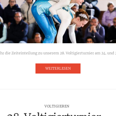
ihr die Zeiteinteilung zu unserem 28. Voltigierturnier am 24. und 
WEITERLESEN
VOLTIGIEREN